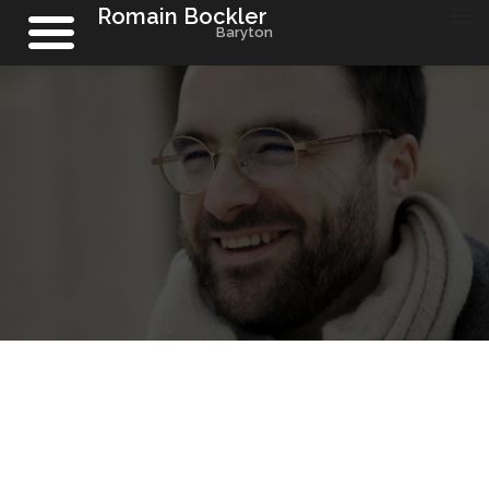
Romain Bockler
Baryton
Aller
au
contenu